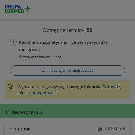
Dostępne terminy:
52
Rezonans magnetyczny - głowy i przysadki
mózgowej
Wizyta w gabinecie · Łódź
Zmień usługę lub miejscowość
Wybrana usługa wymaga
przygotowania
.
Sprawdź,
jak się przygotować
11 sie,
wtorek
(3)
1,310,00 zł
11 sie
13:40