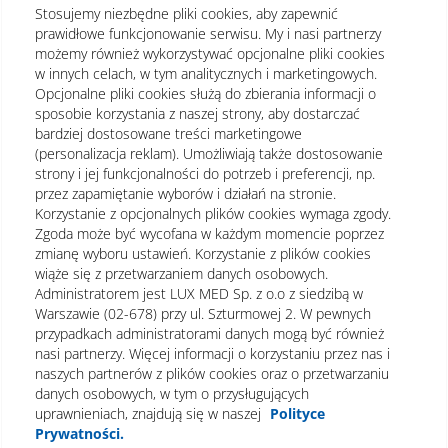
Stosujemy niezbędne pliki cookies, aby zapewnić
Dla pacjenta
prawidłowe funkcjonowanie serwisu. My i nasi partnerzy
możemy również wykorzystywać opcjonalne pliki cookies
Portal Pacjenta LUX MED
w innych celach, w tym analitycznych i marketingowych.
Opcjonalne pliki cookies służą do zbierania informacji o
Przygotowanie do badań
sposobie korzystania z naszej strony, aby dostarczać
Częste pytania
bardziej dostosowane treści marketingowe
(personalizacja reklam). Umożliwiają także dostosowanie
strony i jej funkcjonalności do potrzeb i preferencji, np.
Kontakt
przez zapamiętanie wyborów i działań na stronie.
Korzystanie z opcjonalnych plików cookies wymaga zgody.
E-mail
sprzedaz_ind@luxmed.pl
Zgoda może być wycofana w każdym momencie poprzez
Telefon
+48 22 332 28 44
zmianę wyboru ustawień. Korzystanie z plików cookies
wiąże się z przetwarzaniem danych osobowych.
Infolinia czynna w godzinach:
Administratorem jest LUX MED Sp. z o.o z siedzibą w
poniedziałek-piątek 7:00-
Warszawie (02-678) przy ul. Szturmowej 2. W pewnych
19:00 sobota 8:00-16:00
przypadkach administratorami danych mogą być również
nasi partnerzy. Więcej informacji o korzystaniu przez nas i
naszych partnerów z plików cookies oraz o przetwarzaniu
Regulamin
Polityka prywatności
danych osobowych, w tym o przysługujących
uprawnieniach, znajdują się w naszej
Polityce
Dane osobowe
Nota prawna
Prywatności.