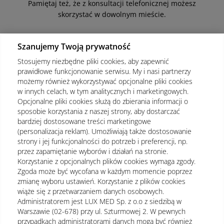
Pamiętaj też, że z konsultacji telefonicznej możesz
skorzystać w dowolnym mieście.
Szanujemy Twoją prywatność
Stosujemy niezbędne pliki cookies, aby zapewnić
Dla pacjenta
prawidłowe funkcjonowanie serwisu. My i nasi partnerzy
możemy również wykorzystywać opcjonalne pliki cookies
Portal Pacjenta LUX MED
w innych celach, w tym analitycznych i marketingowych.
Opcjonalne pliki cookies służą do zbierania informacji o
Przygotowanie do badań
sposobie korzystania z naszej strony, aby dostarczać
Częste pytania
bardziej dostosowane treści marketingowe
(personalizacja reklam). Umożliwiają także dostosowanie
strony i jej funkcjonalności do potrzeb i preferencji, np.
Kontakt
przez zapamiętanie wyborów i działań na stronie.
Korzystanie z opcjonalnych plików cookies wymaga zgody.
E-mail
sprzedaz_ind@luxmed.pl
Zgoda może być wycofana w każdym momencie poprzez
Telefon
+48 22 332 28 44
zmianę wyboru ustawień. Korzystanie z plików cookies
wiąże się z przetwarzaniem danych osobowych.
Infolinia czynna w godzinach:
Administratorem jest LUX MED Sp. z o.o z siedzibą w
poniedziałek-piątek 7:00-
Warszawie (02-678) przy ul. Szturmowej 2. W pewnych
19:00 sobota 8:00-16:00
przypadkach administratorami danych mogą być również